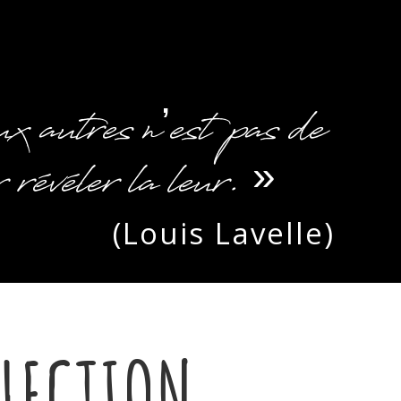
ux autres n’est pas de
 révéler la leur. »
(Louis Lavelle)
LECTION