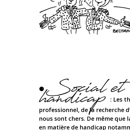
Social et
handicap
⚈
: Les t
professionnel, de la recherche d
nous sont chers. De même que la
en matière de handicap notamm