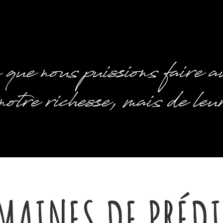
 que nous
puissions faire a
otre richesse, mais de leur
MAINES DE PRÉDI